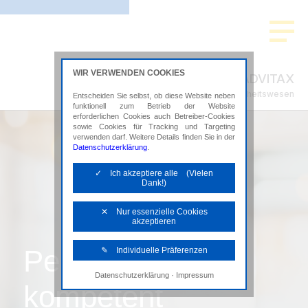
WIR VERWENDEN COOKIES
ADVITAX
Steuerberatung im Gesundheitswesen
Entscheiden Sie selbst, ob diese Website neben
funktionell zum Betrieb der Website
erforderlichen Cookies auch Betreiber-Cookies
sowie Cookies für Tracking und Targeting
verwenden darf. Weitere Details finden Sie in der
Datenschutzerklärung
.
✓ Ich akzeptiere alle (Vielen
Dank!)
✕ Nur essenzielle Cookies
akzeptieren
Persönlich,
✎ Individuelle Präferenzen
·
Datenschutzerklärung
Impressum
Notwendige Cookies
kompetent
Diese Cookies sind erforderlich, um die
grundlegende Funktionalität der Website