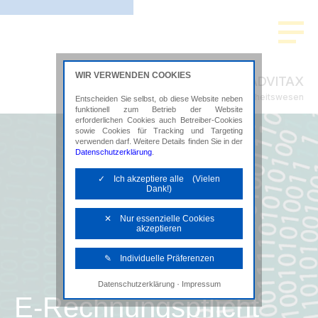
WIR VERWENDEN COOKIES
ADVITAX
Steuerberatung im Gesundheitswesen
Entscheiden Sie selbst, ob diese Website neben
funktionell zum Betrieb der Website
erforderlichen Cookies auch Betreiber-Cookies
sowie Cookies für Tracking und Targeting
verwenden darf. Weitere Details finden Sie in der
Datenschutzerklärung
.
✓ Ich akzeptiere alle (Vielen
Dank!)
✕ Nur essenzielle Cookies
akzeptieren
✎ Individuelle Präferenzen
·
Datenschutzerklärung
Impressum
Notwendige Cookies
E-Rechnungspflicht
Diese Cookies sind erforderlich, um die
grundlegende Funktionalität der Website