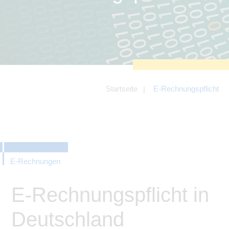
zu sichern.
Tracking- und Targeting-Cookies
Diese Cookies sind erforderlich, um
unsere Website auf Ihre Bedürfnisse hin
zu optimieren. Hierzu gehört eine
bedarfsgerechte Gestaltung und
fortlaufende Verbesserung unseres
Angebotes einschließlich der
Verknüpfung zu Social-Media-
Angeboten von z.B. Facebook und
Startseite
E-Rechnungspflicht
LinkedIn.
Betreibercookies
Diese Cookies sind erforderlich, um z.B.
Google Maps zu nutzen oder
eingebettete Videos abspielen zu
können.
E-Rechnungen
E-Rechnungspflicht in
Deutschland