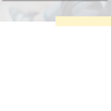
Diese Cookies sind erforderlich, um die grundlegende
Funktionalität der Website zu sichern.
Tracking- und Targeting-Cookies
Diese Cookies sind erforderlich, um unsere Website auf Ihre
Bedürfnisse hin zu optimieren. Hierzu gehört eine
bedarfsgerechte Gestaltung und fortlaufende Verbesserung
unseres Angebotes einschließlich der Verknüpfung zu
Social-Media-Angeboten von z.B. Facebook und LinkedIn.
Betreibercookies
Diese Cookies sind erforderlich, um z.B. Google Maps zu
nutzen oder eingebettete Videos abspielen zu können.