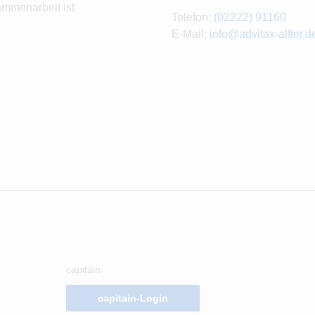
ammenarbeit ist
Telefon:
(02222) 91160
E-Mail:
info@advitax-alfter.d
capitain
capitain-Login