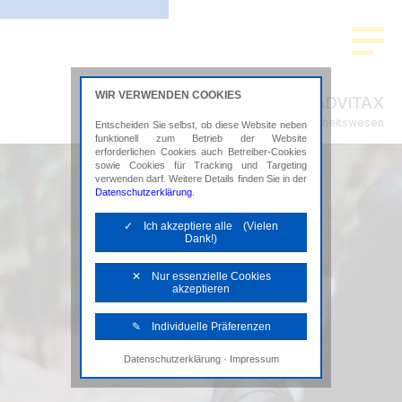
WIR VERWENDEN COOKIES
ADVITAX
Steuerberatung im Gesundheitswesen
Entscheiden Sie selbst, ob diese Website neben
funktionell zum Betrieb der Website
erforderlichen Cookies auch Betreiber-Cookies
sowie Cookies für Tracking und Targeting
verwenden darf. Weitere Details finden Sie in der
Datenschutzerklärung
.
✓ Ich akzeptiere alle (Vielen
Dank!)
✕ Nur essenzielle Cookies
akzeptieren
✎ Individuelle Präferenzen
·
Datenschutzerklärung
Impressum
Notwendige Cookies
Diese Cookies sind erforderlich, um die
grundlegende Funktionalität der Website