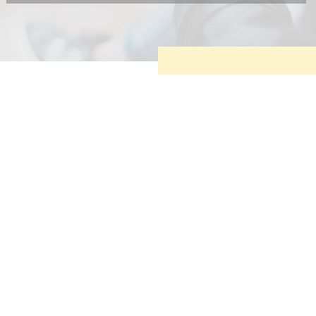
Diese Cookies sind erforderlich, um die grundlegende
Funktionalität der Website zu sichern.
Tracking- und Targeting-Cookies
Diese Cookies sind erforderlich, um unsere Website auf Ihre
Bedürfnisse hin zu optimieren. Hierzu gehört eine
bedarfsgerechte Gestaltung und fortlaufende Verbesserung
unseres Angebotes einschließlich der Verknüpfung zu
Social-Media-Angeboten von z.B. Facebook und LinkedIn.
Betreibercookies
Diese Cookies sind erforderlich, um z.B. Google Maps zu
nutzen oder eingebettete Videos abspielen zu können.