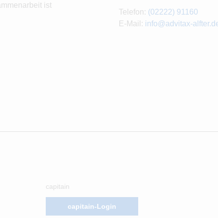
ammenarbeit ist
Telefon:
(02222) 91160
E-Mail:
info@advitax-alfter.d
capitain
capitain-Login