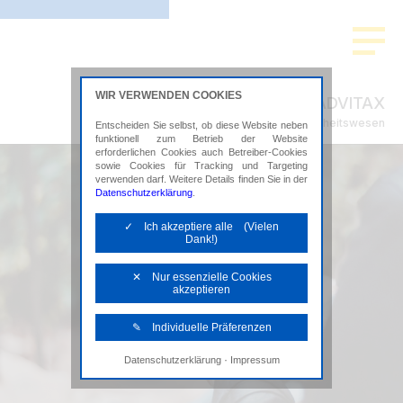
WIR VERWENDEN COOKIES
ADVITAX
Steuerberatung im Gesundheitswesen
Entscheiden Sie selbst, ob diese Website neben
funktionell zum Betrieb der Website
erforderlichen Cookies auch Betreiber-Cookies
sowie Cookies für Tracking und Targeting
verwenden darf. Weitere Details finden Sie in der
Datenschutzerklärung
.
✓ Ich akzeptiere alle (Vielen
Dank!)
✕ Nur essenzielle Cookies
akzeptieren
✎ Individuelle Präferenzen
·
Datenschutzerklärung
Impressum
Notwendige Cookies
Diese Cookies sind erforderlich, um die
grundlegende Funktionalität der Website