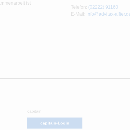
ammenarbeit ist
Telefon:
(02222) 91160
E-Mail:
info@advitax-alfter.d
capitain
capitain-Login