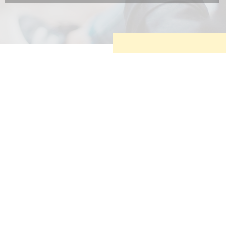
Diese Cookies sind erforderlich, um die grundlegende
Funktionalität der Website zu sichern.
Tracking- und Targeting-Cookies
Diese Cookies sind erforderlich, um unsere Website auf Ihre
Bedürfnisse hin zu optimieren. Hierzu gehört eine
bedarfsgerechte Gestaltung und fortlaufende Verbesserung
unseres Angebotes einschließlich der Verknüpfung zu
Social-Media-Angeboten von z.B. Facebook und LinkedIn.
Betreibercookies
Diese Cookies sind erforderlich, um z.B. Google Maps zu
nutzen oder eingebettete Videos abspielen zu können.