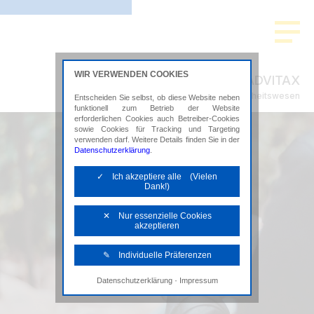
WIR VERWENDEN COOKIES
ADVITAX
Steuerberatung im Gesundheitswesen
Entscheiden Sie selbst, ob diese Website neben
funktionell zum Betrieb der Website
erforderlichen Cookies auch Betreiber-Cookies
sowie Cookies für Tracking und Targeting
verwenden darf. Weitere Details finden Sie in der
Datenschutzerklärung
.
✓ Ich akzeptiere alle (Vielen
Dank!)
✕ Nur essenzielle Cookies
akzeptieren
✎ Individuelle Präferenzen
·
Datenschutzerklärung
Impressum
Notwendige Cookies
Diese Cookies sind erforderlich, um die
grundlegende Funktionalität der Website